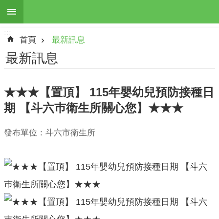
:::
跳到主要內容區塊
:::
進
首頁
最新訊息
階
搜
最新訊息
尋
★★★【置頂】 115年嬰幼兒預防接種日
期 【斗六巿衛生所關心您】★★★
最
新
發布單位：斗六市衛生所
訊
息
本
所
簡
介
地