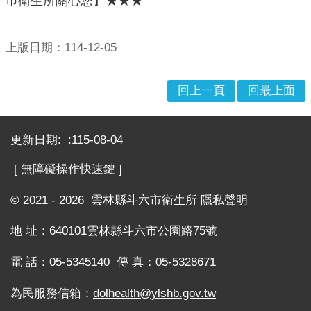
理
位
置
上版日期：114-12-05
服
務
回上一頁
回最上面
項
目
:::
一
更新日期:
115-08-04
覽
[
無障礙操作快速鍵
]
表
服
© 2021 - 2026 雲林縣斗六市衛生所
隱私聲明
務
白
地 址：640101雲林縣斗六市公園路75號
皮
書
電 話：05-5345140 傳 真：05-5328671
服
為民服務信箱：
dolhealth@ylshb.gov.tw
務