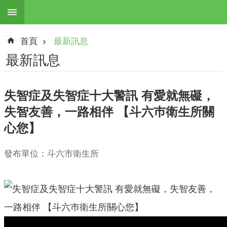
:::
跳到主要內容區塊
:::
進
首頁
最新訊息
階
搜
最新訊息
尋
失智症及失智症十大警訊 有愛就無礙，
失智友善，一路相伴 【斗六巿衛生所關
最
心您】
新
訊
息
發布單位：斗六市衛生所
本
所
簡
介
地