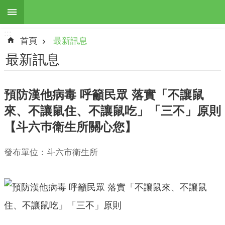
:::
跳到主要內容區塊
:::
進
首頁
最新訊息
階
搜
最新訊息
尋
預防漢他病毒 呼籲民眾 落實「不讓鼠
來、不讓鼠住、不讓鼠吃」「三不」原則
最
【斗六巿衛生所關心您】
新
訊
息
發布單位：斗六市衛生所
本
所
簡
介
地