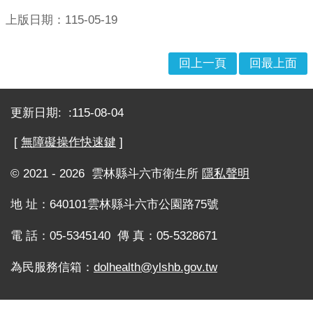
理
上版日期：115-05-19
位
置
回上一頁
回最上面
服
務
:::
項
更新日期:
115-08-04
目
一
[
無障礙操作快速鍵
]
覽
表
© 2021 - 2026 雲林縣斗六市衛生所
隱私聲明
服
地 址：640101雲林縣斗六市公園路75號
務
白
電 話：05-5345140 傳 真：05-5328671
皮
書
為民服務信箱：
dolhealth@ylshb.gov.tw
服
務