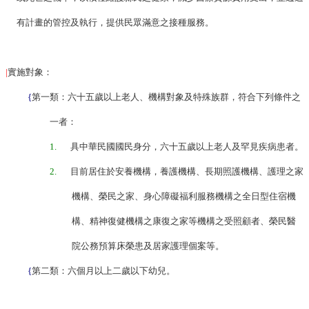
理
有計畫的管控及執行，提供民眾滿意之接種服務。
位
置
|
實施對象：
服
務
{
第一類：六十五歲以上老人、機構對象及特殊族群，符合下列條件之
項
目
一者：
一
1.
具中華民國國民身分，
六十五歲以上老人及罕見疾病患者。
覽
表
2.
目前居住於安養機構，養護機構、長期照護機構、護理之家
服
機構、榮民之家、身心障礙福利服務機構之全日型住宿機
務
構、精神復健機構之康復之家等機構之受照顧者、榮民醫
白
皮
院公務預算床榮患及居家護理個案等。
書
{
第二類：六個月以上二歲以下幼兒。
服
務