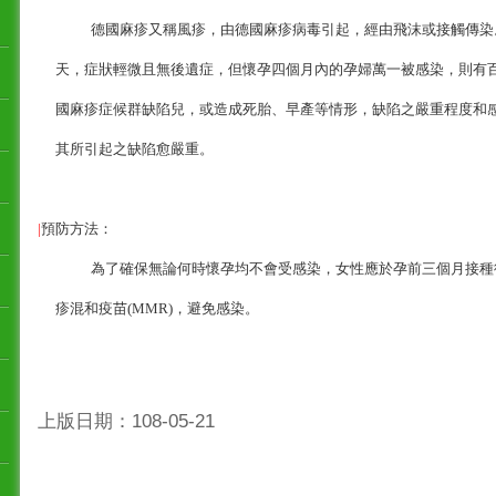
德國麻疹又稱風疹，由德國麻疹病毒引起，經由飛沫或接觸傳染
天，症狀輕微且無後遺症，但懷孕四個月內的孕婦萬一被感染，則有
國麻疹症候群缺陷兒，或造成死胎、早產等情形，缺陷之嚴重程度和
其所引起之缺陷愈嚴重。
|
預防方法：
為了確保無論何時懷孕均不會受感染，女性應於孕前三個月接種
疹混和疫苗(MMR)，
避免感染。
上版日期：108-05-21