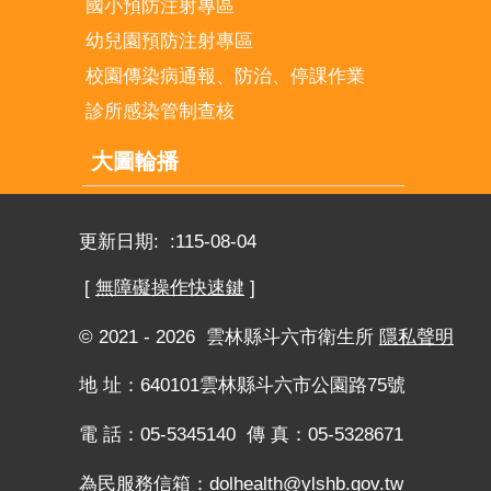
國小預防注射專區
幼兒園預防注射專區
校園傳染病通報、防治、停課作業
診所感染管制查核
大圖輪播
更新日期:
115-08-04
[
無障礙操作快速鍵
]
© 2021 - 2026 雲林縣斗六市衛生所
隱私聲明
地 址：640101雲林縣斗六市公園路75號
電 話：05-5345140 傳 真：05-5328671
為民服務信箱：
dolhealth@ylshb.gov.tw