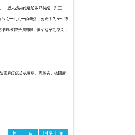
。一般人感染此症通常只持續一到三
百分之十到六十的機會，會產下先天性德
感染時機有密切關聯，懷孕愈早期感染，
德國麻疹疫苗或麻疹、腮腺炎、德國麻
回上一頁
回最上面