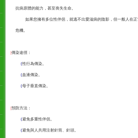
抗病原體的能力，甚至喪失生命。
如果您擁有多位性伴侶，就逃不出愛滋病的陰影，但一般人在正
危機。
|
傳染途徑：
{
性行為傳染。
{
血液傳染。
{
母子垂直傳染。
|
預防方法：
{
避免多重性伴侶。
{
避免與人共用注射針筒、針頭。