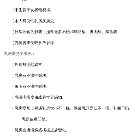
理
{
未生育子女者較易得。
位
置
{
本人有良性乳房疾病史。
{
日常飲食的影響：攝食過多不飽和脂肪酸、膽固醇、酗酒者。
服
務
{
乳房曾接受較多放射線。
項
目
|
乳房常見的警訊：
一
{
外觀無明顯異常。
覽
表
{
乳房有不痛性腫塊。
服
{
腋下有不痛性腫塊。
務
{
乳濕疹樣皮膚或異常分泌物。
白
皮
{
乳房變形：兩邊乳房大小不一樣、兩邊乳頭高低不一樣、乳頭下陷、
書
乳房皮膚凹陷。
服
{
乳房皮膚潰爛或橘樣皮膚變化。
務