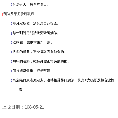
時
{
乳房有久不癒合的傷口。
間
|
預防及早期發現乳癌：
表
{
每月定期做一次乳房自我檢查。
活
動
{
每年到乳房門診接受醫師觸診。
成
{
選擇在
35
歲以前生第一胎。
果
{
均衡的營養，避免攝取高脂肪食物。
長
照
{
規律的運動，維持身體正常免疫功能。
3.0
{
保持適當體重，拒絕菸酒。
專
區
{
高危險群患者應定期、適時接受醫師觸診、乳房
X
光攝影及超音波檢
衛
查。
生
統
上版日期：108-05-21
計-
死