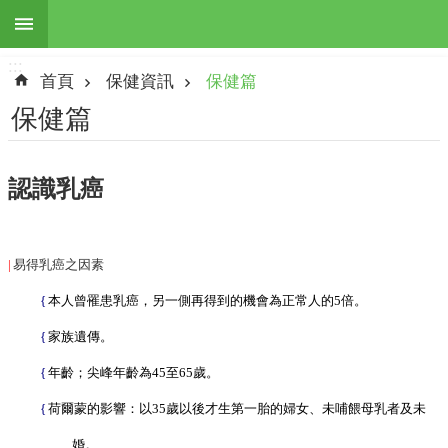
:::
跳到主要內容區塊
:::
進
首頁
保健資訊
保健篇
階
搜
保健篇
尋
認識乳癌
最
新
|
易得乳癌之因素
訊
息
{
本人曾罹患乳癌，另一側再得到的機會為正常人的
5
倍。
本
{
家族遺傳。
所
{
年齡；尖峰年齡為
45
至
65
歲。
簡
介
{
荷爾蒙的影響：以
35
歲以後才生第一胎的婦女、未哺餵母乳者及未
地
婚。