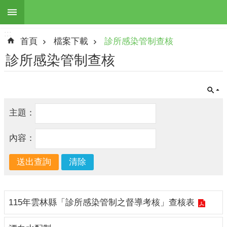
:::
跳到主要內容區塊
:::
進
首頁
檔案下載
診所感染管制查核
階
搜
診所感染管制查核
尋
主題：
最
新
內容：
訊
息
本
所
簡
115年雲林縣「診所感染管制之督導考核」查核表
介
地