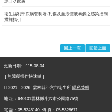
漂白水配製
理
位
衛生福利部疾病管制署-扎傷及血液體液暴觸之感染控制
置
措施指引
服
務
項
目
回上一頁
回最上面
一
覽
:::
表
更新日期:
115-08-04
服
[
無障礙操作快速鍵
]
務
白
© 2021 - 2026 雲林縣斗六市衛生所
隱私聲明
皮
書
地 址：640101雲林縣斗六市公園路75號
服
務
電 話：05-5345140 傳 真：05-5328671