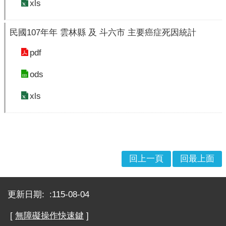
xls
理
位
民國107年年 雲林縣 及 斗六市 主要癌症死因統計
置
pdf
服
務
ods
項
目
xls
一
覽
表
服
務
回上一頁
回最上面
白
皮
:::
書
更新日期:
115-08-04
服
[
無障礙操作快速鍵
]
務