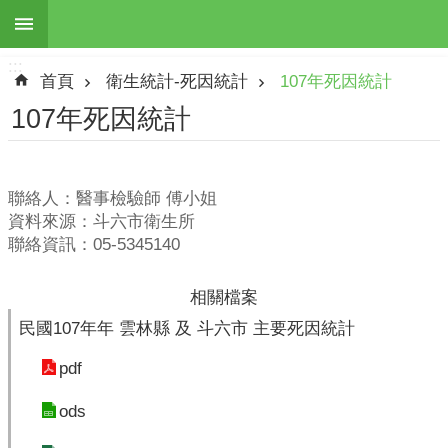
:::
跳到主要內容區塊
:::
進
首頁
衛生統計-死因統計
107年死因統計
階
搜
107年死因統計
尋
聯絡人：醫事檢驗師 傅小姐
資料來源：斗六市衛生所
最
聯絡資訊：05-5345140
新
訊
息
相關檔案
民國107年年 雲林縣 及 斗六市 主要死因統計
本
所
pdf
簡
介
ods
地