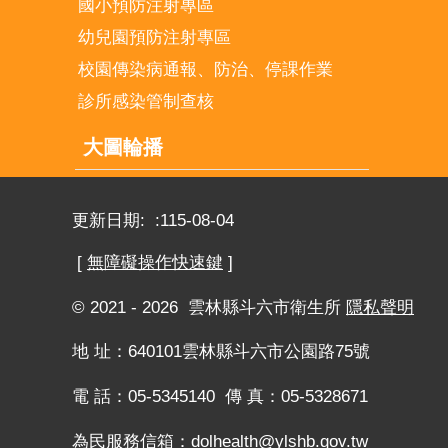
國小預防注射專區
幼兒園預防注射專區
校園傳染病通報、防治、停課作業
診所感染管制查核
大圖輪播
更新日期:
115-08-04
[
無障礙操作快速鍵
]
© 2021 - 2026 雲林縣斗六市衛生所
隱私聲明
地 址：640101雲林縣斗六市公園路75號
電 話：05-5345140 傳 真：05-5328671
為民服務信箱：
dolhealth@ylshb.gov.tw