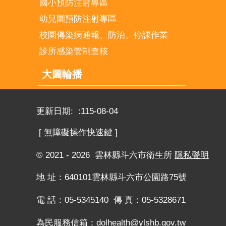
國小預防注射專區
幼兒園預防注射專區
校園傳染病通報、防治、停課作業
診所感染管制查核
大圖輪播
更新日期:
115-08-04
[
無障礙操作快速鍵
]
© 2021 - 2026 雲林縣斗六市衛生所
隱私聲明
地 址：640101雲林縣斗六市公園路75號
電 話：05-5345140 傳 真：05-5328671
為民服務信箱：
dolhealth@ylshb.gov.tw