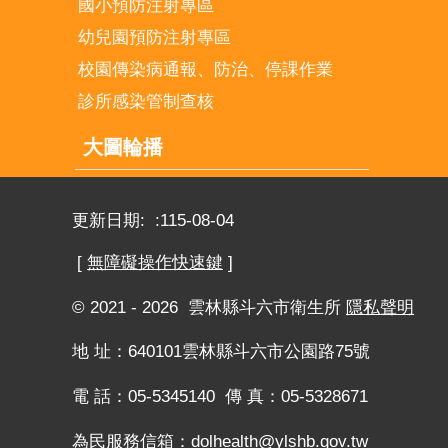
國小預防注射專區
幼兒園預防注射專區
校園傳染病通報、防治、停課作業
診所感染管制查核
大圖輪播
更新日期:
115-08-04
[
無障礙操作快速鍵
]
© 2021 - 2026 雲林縣斗六市衛生所
隱私聲明
地 址：640101雲林縣斗六市公園路75號
電 話：05-5345140 傳 真：05-5328671
為民服務信箱：
dolhealth@ylshb.gov.tw