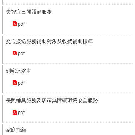
時
間
失智症日間照顧服務
表
pdf
活
動
交通接送服務補助對象及收費補助標準
成
果
pdf
長
照
到宅沐浴車
3.0
專
pdf
區
長照輔具服務及居家無障礙環境改善服務
衛
生
pdf
統
計-
死
家庭托顧