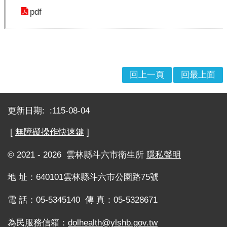
因
pdf
統
計
醫
療
資
回上一頁
回最上面
源
:::
志
更新日期:
115-08-04
工
園
[
無障礙操作快速鍵
]
地
© 2021 - 2026 雲林縣斗六市衛生所
隱私聲明
保
健
地 址：640101雲林縣斗六市公園路75號
資
訊
電 話：05-5345140 傳 真：05-5328671
健
為民服務信箱：
dolhealth@ylshb.gov.tw
康