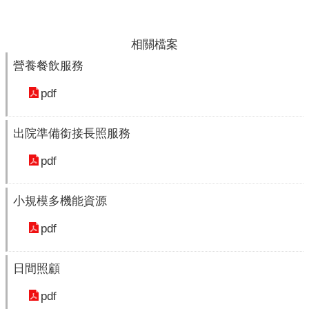
理
位
相關檔案
置
營養餐飲服務
服
務
pdf
項
目
出院準備銜接長照服務
一
覽
pdf
表
服
小規模多機能資源
務
白
pdf
皮
書
日間照顧
服
pdf
務