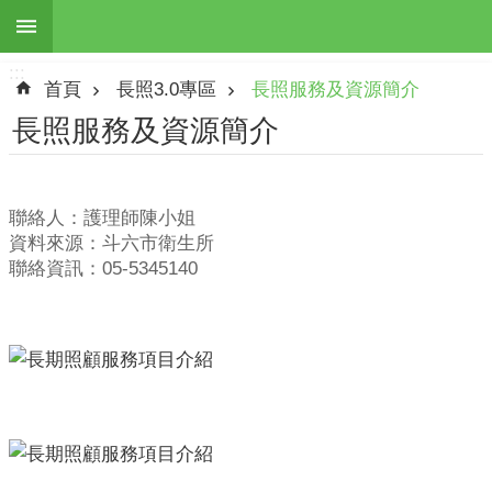
:::
跳到主要內容區塊
:::
進
首頁
長照3.0專區
長照服務及資源簡介
階
搜
長照服務及資源簡介
尋
聯絡人：護理師陳小姐
資料來源：斗六市衛生所
最
聯絡資訊：05-5345140
新
訊
息
本
所
簡
介
地