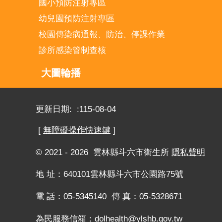
國小預防注射專區
幼兒園預防注射專區
校園傳染病通報、防治、停課作業
診所感染管制查核
大圖輪播
更新日期:
115-08-04
[
無障礙操作快速鍵
]
© 2021 - 2026 雲林縣斗六市衛生所
隱私聲明
地 址：640101雲林縣斗六市公園路75號
電 話：05-5345140 傳 真：05-5328671
為民服務信箱：
dolhealth@ylshb.gov.tw