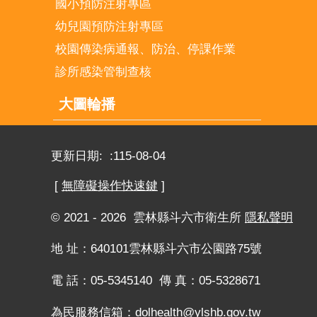
國小預防注射專區
幼兒園預防注射專區
校園傳染病通報、防治、停課作業
診所感染管制查核
大圖輪播
更新日期:
115-08-04
[
無障礙操作快速鍵
]
© 2021 - 2026 雲林縣斗六市衛生所
隱私聲明
地 址：640101雲林縣斗六市公園路75號
電 話：05-5345140 傳 真：05-5328671
為民服務信箱：
dolhealth@ylshb.gov.tw