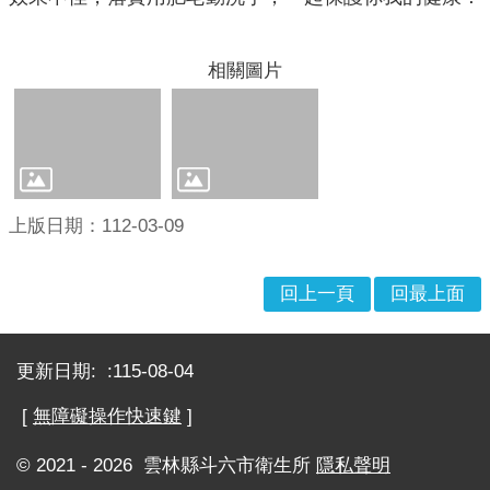
理
位
相關圖片
置
服
務
項
目
一
上版日期：112-03-09
覽
表
回上一頁
回最上面
服
務
:::
白
更新日期:
115-08-04
皮
書
[
無障礙操作快速鍵
]
服
© 2021 - 2026 雲林縣斗六市衛生所
隱私聲明
務