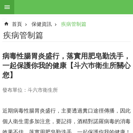
:::
跳到主要內容區塊
:::
進
首頁
保健資訊
疾病管制篇
階
搜
疾病管制篇
尋
病毒性腸胃炎盛行，落實用肥皂勤洗手，
一起保護你我的健康【斗六巿衛生所關心
最
您】
新
訊
息
發布單位：斗六市衛生所
本
所
近期病毒性腸胃炎盛行，主要透過糞口途徑傳播，因此
簡
介
個人衛生需多加注意，要記得，酒精對諾羅病毒的消毒
效果不佳，落實用肥皂勤洗手，一起保護你我的健康！
地